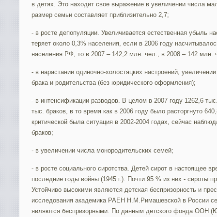
в детях. Это находит свое выражение в увеличении числа м
размер семьи составляет приблизительно 2,7;
- в росте депопуляции. Увеличивается естественная убыль н
теряет около 0,3% населения, если в 2006 году насчитывалос
населения РФ, то в 2007 – 142,2 млн. чел., в 2008 – 142 млн. 
- в нарастании одиночно-холостяцких настроений, увеличени
брака и родительства (без юридического оформления);
- в интенсификации разводов. В целом в 2007 году 1262,6 тыс.
тыс. браков, в то время как в 2006 году было расторгнуто 640
критической была ситуация в 2002-2004 годах, сейчас наблю
браков;
- в увеличении числа монородительских семей;
- в росте социального сиротства. Детей сирот в настоящее вр
последние годы войны (1945 г.). Почти 95 % из них - сироты 
Устойчиво высокими являются детская беспризорность и прес
исследования академика РАЕН Н.М.Римашевской в России сег
являются беспризорными. По данным детского фонда ООН (