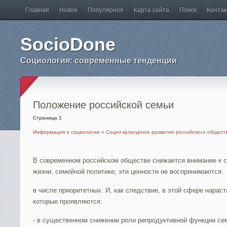
Главная
Новое
Популярное
Карта сайта
Поиск
Конта
SocioDone
Социология: современные тенденции
Положение российской семьи
Страница 1
Информация о социологии
»
Социо-культурное развитие российского общест
В современном российском обществе снижается внимание к с
жизни, семейной политике; эти ценности не воспринимаются
в числе приоритетных. И, как следствие, в этой сфере нарас
которые проявляются:
- в существенном снижении роли репродуктивной функции се