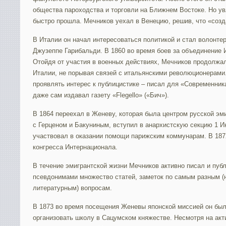
общества пароходства и торговли на Ближнем Востоке. Но у
быстро прошла. Мечников уехал в Венецию, решив, что «созд
В Италии он начал интересоваться политикой и стал волонтер
Джузеппе Гарибальди. В 1860 во время боев за объединение 
Отойдя от участия в военных действиях, Мечников продолжал
Италии, не порывая связей с итальянскими революционерами.
проявлять интерес к публицистике – писал для «Современника
даже сам издавал газету «Flegello» («Бич»).
В 1864 переехал в Женеву, которая была центром русской эм
с Герценом и Бакуниным, вступил в анархистскую секцию 1 И
участвовал в оказании помощи парижским коммунарам. В 187
конгресса Интернационала.
В течение эмигрантской жизни Мечников активно писал и пуб
псевдонимами множество статей, заметок по самым разным (
литературным) вопросам.
В 1873 во время посещения Женевы японской миссией он бы
организовать школу в Сацумском княжестве. Несмотря на ак