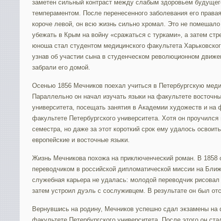
заметен сильный контраст между слабым здоровьем будущего
темпераментом. После перенесенного заболевания его правая
короче левой, он всю жизнь сильно хромал. Это не помешало
убежать в Крым на войну «сражаться с турками», а затем стр
юноша стал студентом медицинского факультета Харьковског
узнав об участии сына в студенческом революционном движе
забрали его домой.
Осенью 1856 Мечников поехал учиться в Петербургскую мед
Параллельно он начал изучать языки на факультете восточны
университета, посещать занятия в Академии художеств и на
факультете Петербургского университета. Хотя он проучился 
семестра, но даже за этот короткий срок ему удалось освоит
европейские и восточные языки.
Жизнь Мечникова похожа на приключенческий роман. В 1858 
переводчиком в российской дипломатической миссии на Ближ
служебная карьера не удалась: молодой переводчик рисовал 
затем устроил дуэль с сослуживцем. В результате он был от
Вернувшись на родину, Мечников успешно сдал экзамены на
факультете Петербургского университета. После этого он ста