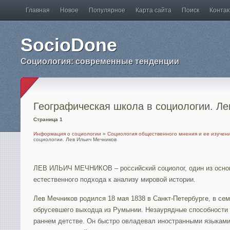
Главная
Новое
Популярное
Карта сайта
Поиск
Конта
SocioDone
Социология: современные тенденции
Географическая школа в социологии. Л
Страница 1
Информация о социологии
»
Социология общественного мнения и ее изучен
социологии. Лев Ильич Мечников
ЛЕВ ИЛЬИЧ МЕЧНИКОВ – российский социолог, один из осно
естественного подхода к анализу мировой истории.
Лев Мечников родился 18 мая 1838 в Санкт-Петербурге, в се
обрусевшего выходца из Румынии. Незаурядные способности 
раннем детстве. Он быстро овладевал иностранными языками